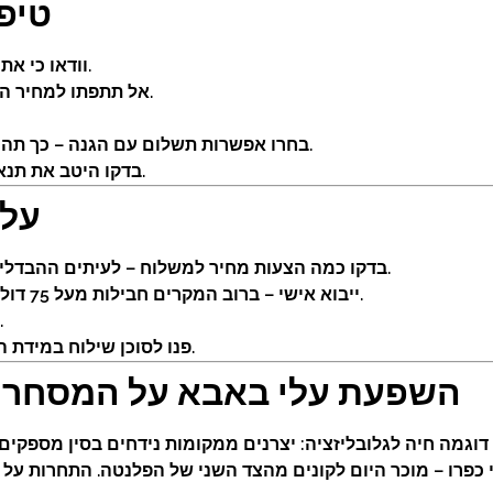
טיפ
וודאו כי אתם קונים מספק עם דירוג גבוה וחוות דעת חיוביות.
אל תתפתו למחיר הנמוך ביותר – חפשו איזון בין מחיר, איכות ושירות.
בחרו אפשרות תשלום עם הגנה – כך תהיו מוגנים במקרה של אי אספקה או בעיות במוצר.
בדקו היטב את תנאי המשלוח, האחריות והחזרות עוד לפני התשלום.
עלו
בדקו כמה הצעות מחיר למשלוח – לעיתים ההבדלים גדולים בין שיטות משלוח (אוויר, ים, אקספרס).
ייבוא אישי – ברוב המקרים חבילות מעל 75 דולר יחויבו במע”מ (17%) ומכס (על פי סעיף המוצר).
ניתן לעיתים לאיחד חבילות לצמצום עלות שילוח.
פנו לסוכן שילוח במידת הצורך – יוכל לעזור לכם להתמצא בדרישות בארץ.
השפעת עלי באבא על המסחר ה
פרו – מוכר היום לקונים מהצד השני של הפלנטה. התחרות על לי