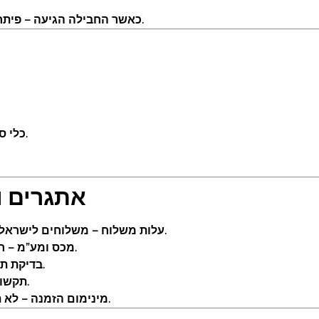
כאשר החבילה הגיעה – פיתחו, בדקו את תקינות המוצרים והשוו למה שהוזמן.
כלי סינון וסינון ספקים אמינים, עם דירוגים וחוות דעת.
אתגרים ו
עלות משלוח – משלוחים לישראל, בפרט בכמות גדולה, עלולים להיות יקרים מאוד.
מכס ומע”מ – חשוב לבדוק עלויות נוספות (מע”מ, מכס, היטלים).
בדיקת תקינות – אין תחליף לבדיקה יסודית בשלב הקבלה.
תקשורת – לעיתים יש פערי שפה ותרבות מול הספקים.
מינימום הזמנה – לא תמיד רלוונטי ללקוח הפרטי, אלא בעיקר לעסקים.