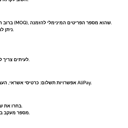
ברוב המקרים יציגו לכם מחיר ליחידה ומינימום הזמנה (MOQ), שהוא מספר הפריטים המינימלי להזמנה.
ניתן לנהל משא ומתן עם ספקים בנוגע למחיר ולתנאים.
לעיתים צריך לאשר בקרת איכות, דוגמאות, או כל בקשה אישית.
אפשרויות תשלום: כרטיסי אשראי, העברה בנקאית, ולעיתים מערכות תיווך בטוחות כגון AliPay.
בחרו את שיטת המשלוח (או תיאמו אותה מראש עם הספק).
מספר מעקב בדרך כלל מסופק; ניתן לעקוב אחר החבילה באתר.