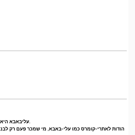
עליבאבא היא דוגמה חיה לגלובליזציה: יצרנים ממקומות נידחים בסין מספקים כיום שירות גם ללקוחות פרטיים בישראל ולכל העולם.
הודות לאתרי-קומרס כמו עלי-באבא, מי שמכר פעם רק לבני כ