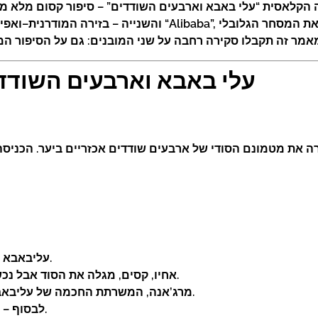
עלי באבא וארבעים השודדי
רה את מטמונם הסודי של ארבעים שודדים אכזריים ביער. הכני
עליבאבא מגלה את המערה הסודית ושב עם אוצרות לביתו.
אחיו, קסים, מגלה את הסוד אבל נכשל בזמן לחזור על הססמה, ונתפס בידי השודדים.
מרג’אנה, המשרתת החכמה של עליבאבא, מצילה את אדוניה שוב ושוב במעשי תחבולה.
לבסוף – תחכום, נאמנות ולב טוב גוברים על רמאות ורשע.