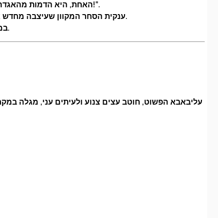
האחת, היא הדמות מהאגדה הקלאסית “עלי באבא וארבעים השודדים” – סיפור קסום מלא מסתורין, הרפתקאות ומשפט איקוני אחד: “סֶסָמֵה הֵפְתָח!”.
והשנייה – בזירה המודרנית–ואפילו הלא פחות קסומה בעולם המסחר הדיגיטלי – חברת “Alibaba”, ענקית הסחר המקוון שעיצבה מחדש את המסחר הגלובלי.
במאמר זה תקבלו סקירה רחבה על שני המובנים: גם על הסיפור המפורסם וגם על פלטפורמת הקניות שכבשה את העולם.
עליבאבא הפשוט, חוטב עצים צנוע ולעיתים עני, מגלה במק