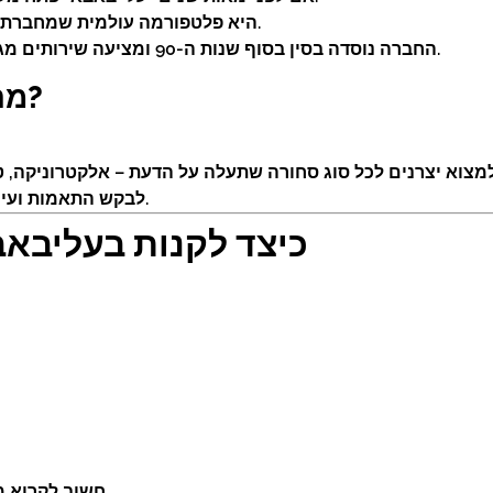
Alibaba היא פלטפורמה עולמית שמחברת בין יצרנים, סוחרים, וצרכנים ברחבי הגלובוס.
החברה נוסדה בסין בסוף שנות ה-90 ומציעה שירותים מגוונים – קניות, אחסון, שילוח, תשלומים דיגיטליים ועוד.
מה ניתן לעשות באתרי עלי באבא?
לבקש התאמות ועיצובים אישיים (בדרך כלל בהזמנה בכמות גדולה).
כיצד לקנות בעליבאב
חשוב לקרוא מידע על הספק–בדקו דירוגים, פידבקים והמלצות.