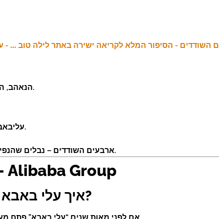
הנאהב, הצנוע, ושומר על סודו – מצליח, גם אם הוא פשוט.
עליבאבא – הדמות הראשית, סמל לאדם הפשוט והחכם.
ארבעים השודדים – נבלים שהנפילה שלהם נובעת מרהב וחוסר שימת לב לפרטים.
עלי באבא בעולם המודרני – ibaba Group
איך עלי באבא הפכה לסמל של מסחר דיגיטלי?
אם לפני מאות שנים “עלי באבא” פתח מערות קסומות, היום הוא פותח עולם ענק של סחר-מקוון.