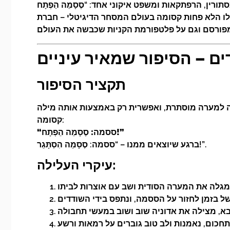
ם – הסיפור שמאיר עיניים
תקציר הסיפור
סה למערה מוסתרת, ואפשרית רק באמצעות אותה מילה
קסומה:
“ססמה: סֶסָמֵה הֵפְתָח!”
ברגע שיוצאים ממנו – “ססמה: סֶסָמֵה הִסְתָּגֵר!”.
עיקרי העלילה: