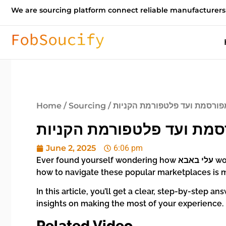
We are sourcing platform connect reliable manufacturers
מפורסמת ועד פלטפורמת הקניות
Sourcing
/
Home
סמת ועד פלטפורמת הקניות
June 2, 2025
6:06 pm
Ever found yourself wondering how עלי באבא works and whether it’s the right platform for your needs? With online shopping growing every day, understanding
how to navigate these popular marketplaces is m
In this article, you עלי באבא operates. We’ll walk you through the basics, offer practical tips, and share
insights on making the most of your experience.
Related Video